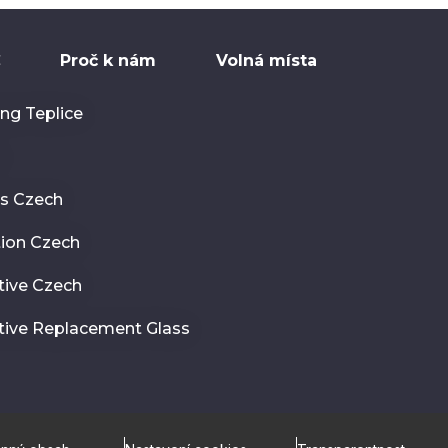
C
Proč k nám
Volná místa
ng Teplice
a
ss Czech
tion Czech
ive Czech
ive Replacement Glass